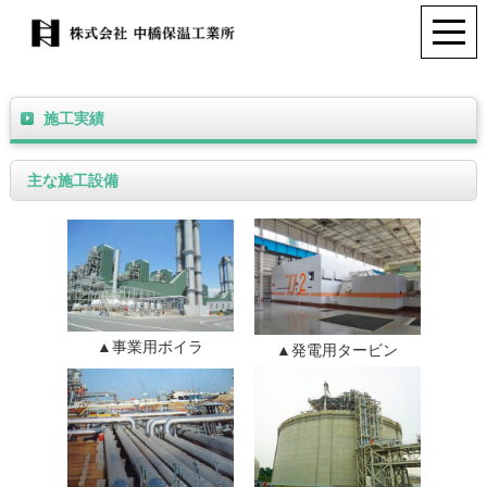
施工実績
主な施工設備
▲事業用ボイラ
▲発電用タービン