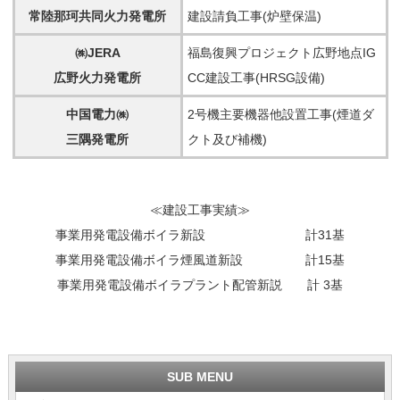
常陸那珂共同火力発電所
建設請負工事(炉壁保温)
㈱JERA
福島復興プロジェクト広野地点IG
広野火力発電所
CC建設工事(HRSG設備)
中国電力㈱
2号機主要機器他設置工事(煙道ダ
三隅発電所
クト及び補機)
≪建設工事実績≫
事業用発電設備ボイラ新設 計31基
事業用発電設備ボイラ煙風道新設 計15基
事業用発電設備ボイラプラント配管新説 計 3基
SUB MENU