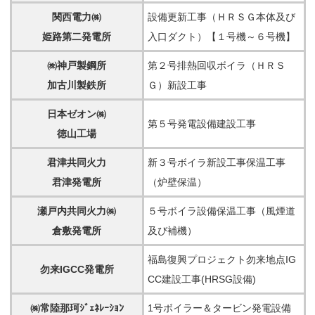
関西電力㈱
設備更新工事（ＨＲＳＧ本体及び
姫路第二発電所
入口ダクト）【１号機～６号機】
㈱神戸製鋼所
第２号排熱回収ボイラ（ＨＲＳ
加古川製鉄所
Ｇ）新設工事
日本ゼオン㈱
第５号発電設備建設工事
徳山工場
君津共同火力
新３号ボイラ新設工事保温工事
君津発電所
（炉壁保温）
瀬戸内共同火力㈱
５号ボイラ設備保温工事（風煙道
倉敷発電所
及び補機）
福島復興プロジェクト勿来地点IG
勿来IGCC発電所
CC建設工事(HRSG設備)
㈱常陸那珂ｼﾞｪﾈﾚｰｼｮﾝ
1号ボイラー＆タービン発電設備