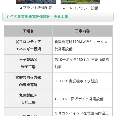
▲プラント設備配管
▲ＬＮＧプラント設備
近年の事業用発電設備建設・更新工事
工場名
工事内容
㈱フロンティア
新潟発電所110ＭＷ石油コークス
エネルギー新潟
焚発電設備
王子製紙㈱
第10号ボイラ250ｔ/ｈ三菱循環流
米子工場
動層
常磐共同火力㈱
ＩＧＣＣ実証機ボイラ新設
勿来発電所
丸住製紙㈱
1200Ｄ/Ｔ回収ボイラ発電設備
大江工場
１号コンバインド発電設備保温工