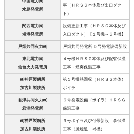
中国電力㈱
事（ＨＲＳＧ本体及び出口ダク
水島発電所
ト）
関西電力㈱
設備更新工事（ＨＲＳＧ本体及び
堺港発電所
入口ダクト）【１号機～５号機】
戸畑共同火力㈱
戸畑共同発電所 ５号発電設備新設
東北電力㈱
４号機ＨＲＳＧ本体及び配管保温
仙台火力発電所
工事・煙突保温工事
㈱神戸製鋼所
第１号排熱回収（ＨＲＳＧ本体）
加古川製鉄所
ボイラ
君津共同火力㈱
６号発電設備（ボイラ）ＨＲＳＧ
君津発電所
保温工事
㈱神戸製鋼所
９号ボイラ及び付帯新設工事保温
加古川製鉄所
工事（風煙道・補機）